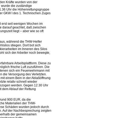
nden Kräfte wurden von der
 wurde die zuständige
11.36 Uhr die Höhenrettungsgruppe
er GKW I des 1. Technischen Zuges
 erst seit wenigen Wochen im
se darauf geachtet, daß zwischen
ngszeit liegt – aber wie so oft
n aus, während die THW-Helfer
silos stiegen. Dort bot sich
ckierarbeiten im Inneren des Silos
hl sich der Arbeiter noch bewegte,
rfahrbare Arbeitsplattform. Diese zu
möglich frische Luft zuzuführen. Die
n denen sich ein Feuerwehrmann mit
n die Versorgung des Verletzten.
 mit einem Bein in der Ablaßöffnung
tzte relativ schnell wieder
gezogen werden. Gegen 12.30 Uhr
it dem Ablauf der Rettung
 rund 900 EUR, da die
he Materialien der THW-
iese Schäden wurden jedoch durch
n. Auf der Nachbesprechung zeigten
nnerhalb der gemeinsamen