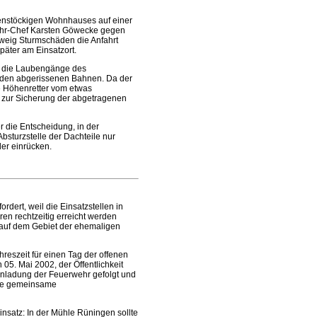
benstöckigen Wohnhauses auf einer
wehr-Chef Karsten Göwecke gegen
weig Sturmschäden die Anfahrt
päter am Einsatzort.
n die Laubengänge des
r den abgerissenen Bahnen. Da der
ie Höhenretter vom etwas
 zur Sicherung der abgetragenen
r die Entscheidung, in der
turzstelle der Dachteile nur
er einrücken.
dert, weil die Einsatzstellen in
en rechtzeitig erreicht werden
auf dem Gebiet der ehemaligen
reszeit für einen Tag der offenen
05. Mai 2002, der Öffentlichkeit
inladung der Feuerwehr gefolgt und
die gemeinsame
nsatz: In der Mühle Rüningen sollte