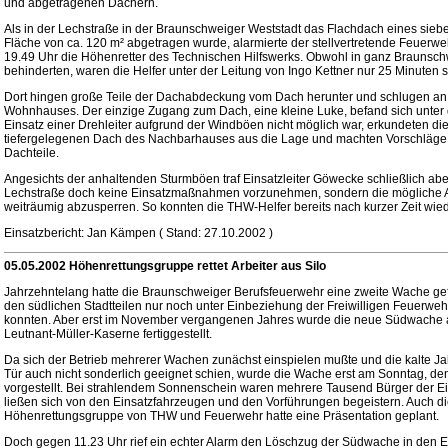
und abgetragenen Dächern.
Als in der Lechstraße in der Braunschweiger Weststadt das Flachdach eines sie
Fläche von ca. 120 m² abgetragen wurde, alarmierte der stellvertretende Feuer
19.49 Uhr die Höhenretter des Technischen Hilfswerks. Obwohl in ganz Braunsch
behinderten, waren die Helfer unter der Leitung von Ingo Kettner nur 25 Minuten s
Dort hingen große Teile der Dachabdeckung vom Dach herunter und schlugen a
Wohnhauses. Der einzige Zugang zum Dach, eine kleine Luke, befand sich unte
Einsatz einer Drehleiter aufgrund der Windböen nicht möglich war, erkundeten d
tiefergelegenen Dach des Nachbarhauses aus die Lage und machten Vorschläge
Dachteile.
Angesichts der anhaltenden Sturmböen traf Einsatzleiter Göwecke schließlich abe
Lechstraße doch keine Einsatzmaßnahmen vorzunehmen, sondern die mögliche Abs
weiträumig abzusperren. So konnten die THW-Helfer bereits nach kurzer Zeit wied
Einsatzbericht: Jan Kämpen ( Stand: 27.10.2002 )
05.05.2002 Höhenrettungsgruppe rettet Arbeiter aus Silo
Jahrzehntelang hatte die Braunschweiger Berufsfeuerwehr eine zweite Wache gefor
den südlichen Stadtteilen nur noch unter Einbeziehung der Freiwilligen Feuerwehr
konnten. Aber erst im November vergangenen Jahres wurde die neue Südwache 
Leutnant-Müller-Kaserne fertiggestellt.
Da sich der Betrieb mehrerer Wachen zunächst einspielen mußte und die kalte Jah
Tür auch nicht sonderlich geeignet schien, wurde die Wache erst am Sonntag, den 
vorgestellt. Bei strahlendem Sonnenschein waren mehrere Tausend Bürger der E
ließen sich von den Einsatzfahrzeugen und den Vorführungen begeistern. Auch 
Höhenrettungsgruppe von THW und Feuerwehr hatte eine Präsentation geplant.
Doch gegen 11.23 Uhr rief ein echter Alarm den Löschzug der Südwache in den Ei