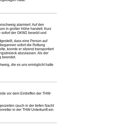
igetragen hatte.
schweig alarmiert. Auf den
son in großer Höhe handelt. Kurz
de sofort der GKW2 besetzt und
gestellt, dass eine Person auf
 begannen sofort die Rettung
e, konnte er sitzend transportiert
ngsdreieck abzulassen. Als der
g beendet.
hweig, die es uns ermöglicht hatte
urde vor dem Eintreffen der THW-
geszeiten (auch in der tiefen Nacht
retter in der THW-Unterkunft ein.