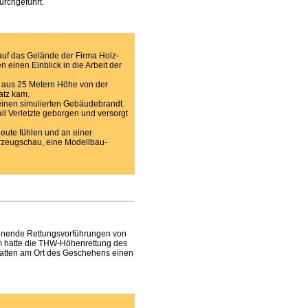
urchgeführt.
uf das Gelände der Firma Holz-
 einen Einblick in die Arbeit der
h aus 25 Metern Höhe von der
atz kam.
einen simulierten Gebäudebrandt.
 Verletzte geborgen und versorgt
eute fühlen und an einer
zeugschau, eine Modellbau-
annende Rettungsvorführungen von
 hatte die THW-Höhenrettung des
hatten am Ort des Geschehens einen