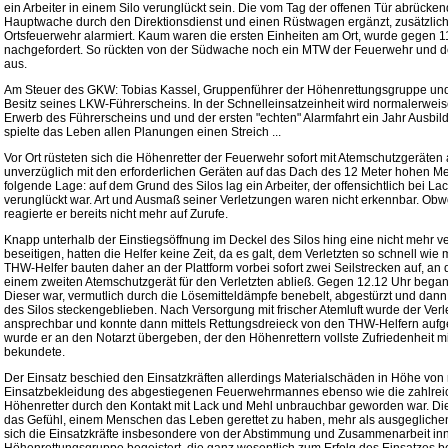
ein Arbeiter in einem Silo verunglückt sein. Die vom Tag der offenen Tür abrücke
Hauptwache durch den Direktionsdienst und einen Rüstwagen ergänzt, zusätzlich
Ortsfeuerwehr alarmiert. Kaum waren die ersten Einheiten am Ort, wurde gegen 
nachgefordert. So rückten von der Südwache noch ein MTW der Feuerwehr und d
aus.
Am Steuer des GKW: Tobias Kassel, Gruppenführer der Höhenrettungsgruppe und
Besitz seines LKW-Führerscheins. In der Schnelleinsatzeinheit wird normalerwei
Erwerb des Führerscheins und und der ersten "echten" Alarmfahrt ein Jahr Ausbildu
spielte das Leben allen Planungen einen Streich ...
Vor Ort rüsteten sich die Höhenretter der Feuerwehr sofort mit Atemschutzgeräte
unverzüglich mit den erforderlichen Geräten auf das Dach des 12 Meter hohen Mehl
folgende Lage: auf dem Grund des Silos lag ein Arbeiter, der offensichtlich bei La
verunglückt war. Art und Ausmaß seiner Verletzungen waren nicht erkennbar. Obwo
reagierte er bereits nicht mehr auf Zurufe.
Knapp unterhalb der Einstiegsöffnung im Deckel des Silos hing eine nicht mehr ve
beseitigen, hatten die Helfer keine Zeit, da es galt, dem Verletzten so schnell wie 
THW-Helfer bauten daher an der Plattform vorbei sofort zwei Seilstrecken auf, a
einem zweiten Atemschutzgerät für den Verletzten abließ. Gegen 12.12 Uhr began
Dieser war, vermutlich durch die Lösemitteldämpfe benebelt, abgestürzt und dann
des Silos steckengeblieben. Nach Versorgung mit frischer Atemluft wurde der Verle
ansprechbar und konnte dann mittels Rettungsdreieck von den THW-Helfern auf
wurde er an den Notarzt übergeben, der den Höhenrettern vollste Zufriedenheit m
bekundete.
Der Einsatz beschied den Einsatzkräften allerdings Materialschäden in Höhe von
Einsatzbekleidung des abgestiegenen Feuerwehrmannes ebenso wie die zahlreic
Höhenretter durch den Kontakt mit Lack und Mehl unbrauchbar geworden war. D
das Gefühl, einem Menschen das Leben gerettet zu haben, mehr als ausgegliche
sich die Einsatzkräfte insbesondere von der Abstimmung und Zusammenarbeit i