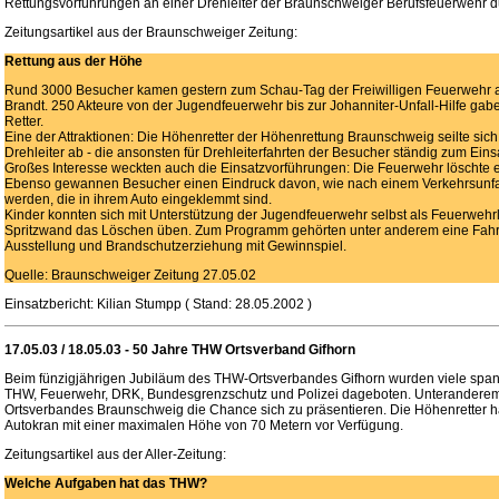
Rettungsvorführungen an einer Drehleiter der Braunschweiger Berufsfeuerwehr d
Zeitungsartikel aus der Braunschweiger Zeitung:
Rettung aus der Höhe
Rund 3000 Besucher kamen gestern zum Schau-Tag der Freiwilligen Feuerwehr a
Brandt. 250 Akteure von der Jugendfeuerwehr bis zur Johanniter-Unfall-Hilfe gaben
Retter.
Eine der Attraktionen: Die Höhenretter der Höhenrettung Braunschweig seilte sic
Drehleiter ab - die ansonsten für Drehleiterfahrten der Besucher ständig zum Eins
Großes Interesse weckten auch die Einsatzvorführungen: Die Feuerwehr löschte 
Ebenso gewannen Besucher einen Eindruck davon, wie nach einem Verkehrsunfall
werden, die in ihrem Auto eingeklemmt sind.
Kinder konnten sich mit Unterstützung der Jugendfeuerwehr selbst als Feuerwehrl
Spritzwand das Löschen üben. Zum Programm gehörten unter anderem eine Fahr
Ausstellung und Brandschutzerziehung mit Gewinnspiel.
Quelle: Braunschweiger Zeitung 27.05.02
Einsatzbericht: Kilian Stumpp ( Stand: 28.05.2002 )
17.05.03 / 18.05.03 - 50 Jahre THW Ortsverband Gifhorn
Beim fünzigjährigen Jubiläum des THW-Ortsverbandes Gifhorn wurden viele sp
THW, Feuerwehr, DRK, Bundesgrenzschutz und Polizei dageboten. Unteranderem
Ortsverbandes Braunschweig die Chance sich zu präsentieren. Die Höhenretter 
Autokran mit einer maximalen Höhe von 70 Metern vor Verfügung.
Zeitungsartikel aus der Aller-Zeitung:
Welche Aufgaben hat das THW?