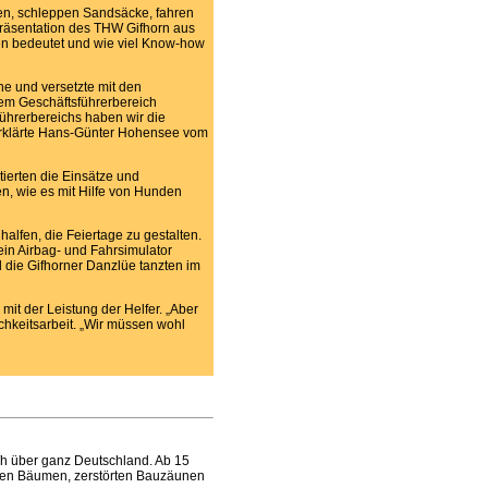
fen, schleppen Sandsäcke, fahren
Präsentation des THW Gifhorn aus
lfen bedeutet und wie viel Know-how
ine und versetzte mit den
 dem Geschäftsführerbereich
ührerbereichs haben wir die
 erklärte Hans-Günter Hohensee vom
ierten die Einsätze und
n, wie es mit Hilfe von Hunden
halfen, die Feiertage zu gestalten.
 ein Airbag- und Fahrsimulator
 die Gifhorner Danzlüe tanzten im
mit der Leistung der Helfer. „Aber
ichkeitsarbeit. „Wir müssen wohl
/h über ganz Deutschland. Ab 15
zten Bäumen, zerstörten Bauzäunen