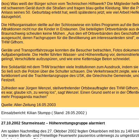
(kos) Was weiß der Bürger schon vom Technischen Hilfswerk? Die Mitglieder hel
mit schwerem Gerät durch die Straßen und tragen blau-gelbe Kleidung. Wer die 
Anlass seines 50. Geburtstag erlebt hat, weiß spätestens jetzt, wie viel Arbeit He
dazugehört.
Die Hilfsorganisation stellte auf der Schlosswiese ein tolles Programm auf die Be
Attraktionen nicht nur die Kinder in Erstaunen. Die beteiligten Ortsverbände aus
Braunschweig scheuten keine Mühen. „Aus den elf Ortsverbänden des Geschäftsf
ausgesucht, deren Fachgruppen für die Bevölkerung am interessantesten sind”,
THW Gifhorn.
Geräte und Transportfahrzeuge konnten die Besucher betrachten, Fotos dokument
Aufgabengebiete. Die Helfer führten Wasser- und Höhenrettung vor, demonstrierte
gelingt, Verschüttete aufzuspüren, und wie eine Kettensäge Beton schneidet.
Ihre Solidarität mit dem THW brachten viele Institutionen zum Ausdruck, indem sie 
So ließ sich die Polizei über die Schulter schauen. Die Verkehrswacht zeigte, wie
funktioniert und die Trachtentanzgruppe des USK, die Griechische Gemeinde, und
Festzelt.
Zufrieden war Jürgen Wenzel, stellvertretender Ortsbeauftragter des THW Gifhorn, 
es war, glaube ich, zu wenig los”, sagt Wenzel. Einen Grund sieht er in der Öffentl
mehr Propaganda machen”
Quelle: Aller-Zeitung 16.05.2003
Einsatzbericht: Kilian Stumpp ( Stand: 28.05.2002 )
27.10.2002 Sturmeinsatz – Höhenrettungsgruppe alarmiert
Am späten Nachmittag des 27. Oktober 2002 fegten Orkanböen mit bis zu 140 km
Uhr waren Berufs- und Freiwillige Feuerwehr pausenlos unterwegs zu umgestür