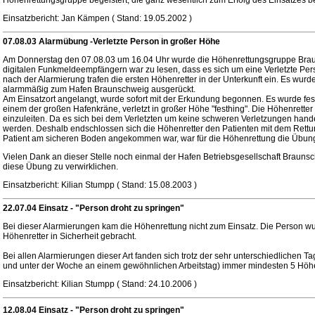
Höhenrettungsgruppe begeistert, die ganz wesentlich zum Erfolg des Einsatzes be
Einsatzbericht: Jan Kämpen ( Stand: 19.05.2002 )
07.08.03 Alarmübung -Verletzte Person in großer Höhe
Am Donnerstag den 07.08.03 um 16.04 Uhr wurde die Höhenrettungsgruppe Braun
digitalen Funkmeldeempfängern war zu lesen, dass es sich um eine Verletzte Per
nach der Alarmierung trafen die ersten Höhenretter in der Unterkunft ein. Es wur
alarmmäßig zum Hafen Braunschweig ausgerückt.
Am Einsatzort angelangt, wurde sofort mit der Erkundung begonnen. Es wurde fest
einem der großen Hafenkräne, verletzt in großer Höhe "festhing". Die Höhenretter
einzuleiten. Da es sich bei dem Verletzten um keine schweren Verletzungen handelt
werden. Deshalb endschlossen sich die Höhenretter den Patienten mit dem Rettu
Patient am sicheren Boden angekommen war, war für die Höhenrettung die Übun
Vielen Dank an dieser Stelle noch einmal der Hafen Betriebsgesellschaft Braunsc
diese Übung zu verwirklichen.
Einsatzbericht: Kilian Stumpp ( Stand: 15.08.2003 )
22.07.04 Einsatz - "Person droht zu springen"
Bei dieser Alarmierungen kam die Höhenrettung nicht zum Einsatz. Die Person w
Höhenretter in Sicherheit gebracht.
Bei allen Alarmierungen dieser Art fanden sich trotz der sehr unterschiedlichen Ta
und unter der Woche an einem gewöhnlichen Arbeitstag) immer mindesten 5 Höhen
Einsatzbericht: Kilian Stumpp ( Stand: 24.10.2006 )
12.08.04 Einsatz - "Person droht zu springen"